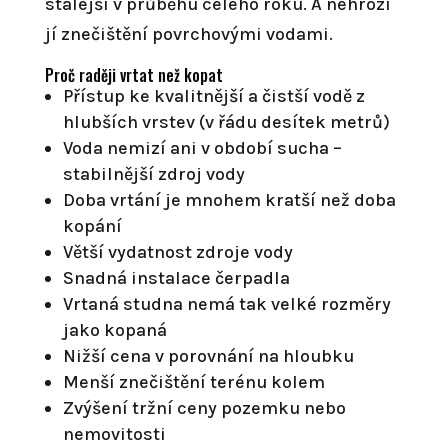
stálejší v průběhu celého roku. A nehrozí
jí znečištění povrchovými vodami.
Proč raději vrtat než kopat
Přístup ke kvalitnější a čistší vodě z
hlubších vrstev (v řádu desítek metrů)
Voda nemizí ani v období sucha –
stabilnější zdroj vody
Doba vrtání je mnohem kratší než doba
kopání
Větší vydatnost zdroje vody
Snadná instalace čerpadla
Vrtaná studna nemá tak velké rozměry
jako kopaná
Nižší cena v porovnání na hloubku
Menší znečištění terénu kolem
Zvýšení tržní ceny pozemku nebo
nemovitosti