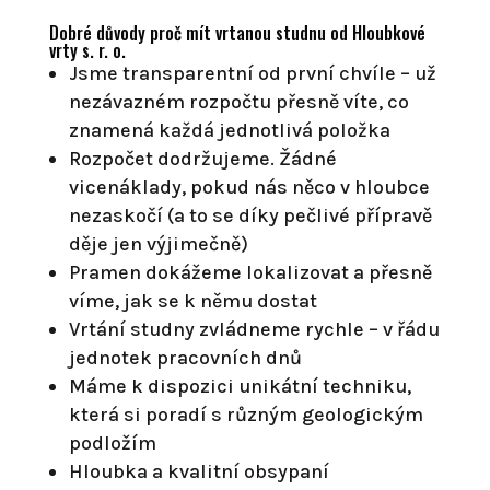
Dobré důvody proč mít vrtanou studnu od Hloubkové
vrty s. r. o.
Jsme transparentní od první chvíle – už
nezávazném rozpočtu přesně víte, co
znamená každá jednotlivá položka
Rozpočet dodržujeme. Žádné
vicenáklady, pokud nás něco v hloubce
nezaskočí (a to se díky pečlivé přípravě
děje jen výjimečně)
Pramen dokážeme lokalizovat a přesně
víme, jak se k němu dostat
Vrtání studny zvládneme rychle – v řádu
jednotek pracovních dnů
Máme k dispozici unikátní techniku,
která si poradí s různým geologickým
podložím
Hloubka a kvalitní obsypaní