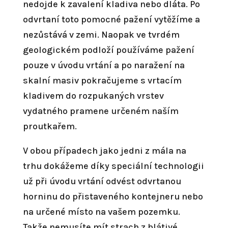
nedojde k zavalení kladiva nebo dláta. Po
odvrtaní toto pomocné pažení vytěžíme a
nezůstává v zemi. Naopak ve tvrdém
geologickém podloží používáme pažení
pouze v úvodu vrtání a po naražení na
skalní masiv pokračujeme s vrtacím
kladivem do rozpukaných vrstev
vydatného pramene určeném naším
proutkařem.
V obou případech jako jedni z mála na
trhu dokážeme díky speciální technologii
už při úvodu vrtání odvést odvrtanou
horninu do přistaveného kontejneru nebo
na určené místo na vašem pozemku.
Takže nemusíte mít strach z blátivé