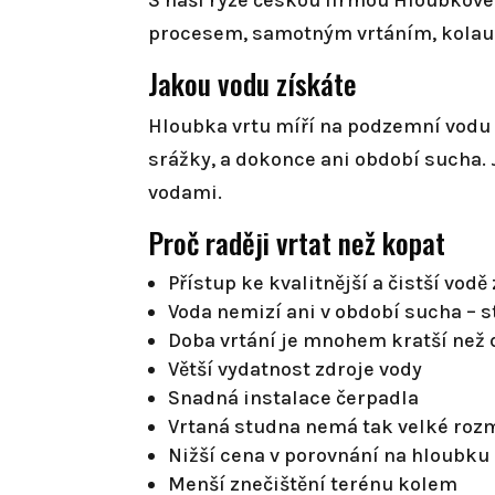
S naší ryze českou firmou Hloubkové
procesem, samotným vrtáním, kolaud
Jakou vodu získáte
Hloubka vrtu míří na podzemní vodu v
srážky, a dokonce ani období sucha. J
vodami.
Proč raději vrtat než kopat
Přístup ke kvalitnější a čistší vod
Voda nemizí ani v období sucha – s
Doba vrtání je mnohem kratší než
Větší vydatnost zdroje vody
Snadná instalace čerpadla
Vrtaná studna nemá tak velké roz
Nižší cena v porovnání na hloubku
Menší znečištění terénu kolem