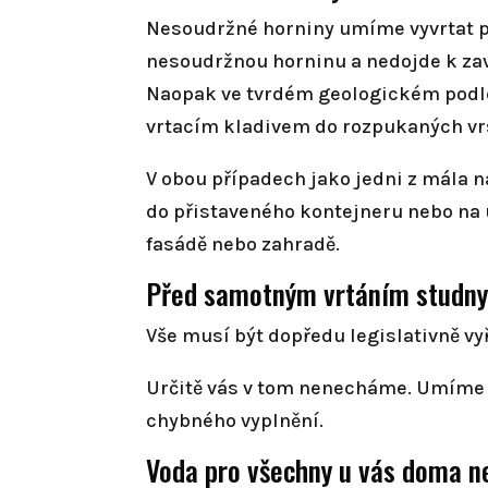
Nesoudržné horniny umíme vyvrtat po
nesoudržnou horninu a nedojde k zav
Naopak ve tvrdém geologickém podlo
vrtacím kladivem do rozpukaných v
V obou případech jako jedni z mála n
do přistaveného kontejneru nebo na 
fasádě nebo zahradě.
Před samotným vrtáním studn
Vše musí být dopředu legislativně vy
Určitě vás v tom nenecháme. Umíme vš
chybného vyplnění.
Voda pro všechny u vás doma n