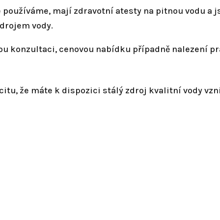
é používáme, mají zdravotní atesty na pitnou vodu a
zdrojem vody.
nou konzultaci, cenovou nabídku případně nalezení p
itu, že máte k dispozici stálý zdroj kvalitní vody vzni