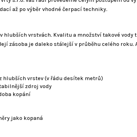
 vrty s.r.o. vás rádi provedeme celým postupem od v
ací až po výběr vhodné čerpací techniky.
 hlubších vrstvách. Kvalitu a množství takové vody t
ejí zásoba je daleko stálejší v průběhu celého roku. 
ě z hlubších vrstev (v řádu desítek metrů)
tabilnější zdroj vody
 doba kopání
měry jako kopaná