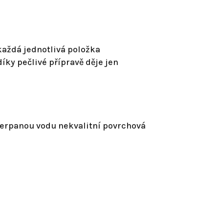
každá jednotlivá položka
íky pečlivé přípravě děje jen
 čerpanou vodu nekvalitní povrchová