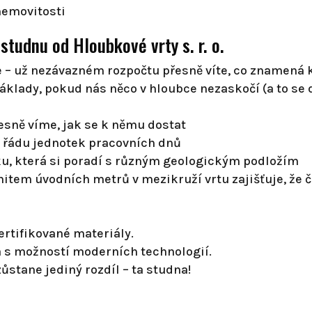
nemovitosti
tudnu od Hloubkové vrty s. r. o.
e – už nezávazném rozpočtu přesně víte, co znamená 
lady, pokud nás něco v hloubce nezaskočí (a to se d
sně víme, jak se k němu dostat
v řádu jednotek pracovních dnů
u, která si poradí s různým geologickým podložím
nitem úvodních metrů v mezikruží vrtu zajišťuje, že
rtifikované materiály.
á s možností moderních technologií.
stane jediný rozdíl – ta studna!