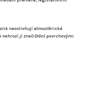
yhledání pramene, legislativním
olik neovlivňují atmosférické
A nehrozí jí znečištění povrchovými