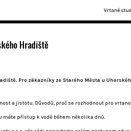
Vrtané stu
ského Hradiště
diště. Pro zákazníky ze Starého Města u Uherského
ost a jistotu. Důvodů, proč se rozhodnout pro vrtan
mu máte přístup k vodě během několika dnů.