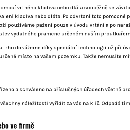
mocí vrtného kladiva nebo dláta souběžně se závito
alení kladiva nebo dláta. Po odvrtaní toto pomocné p
ží používáme pažení pouze v úvodu vrtání a po nara
rstev vydatného pramene určeném naším proutkařem
a trhu dokážeme díky speciální technologii už při ú
určené místo na vašem pozemku. Takže nemusíte mít 
y
řízeno a schváleno na příslušných úřadech včetně pro
echny náležitosti vyřídit za vás na klíč. Odpadá tím
ebo ve firmě