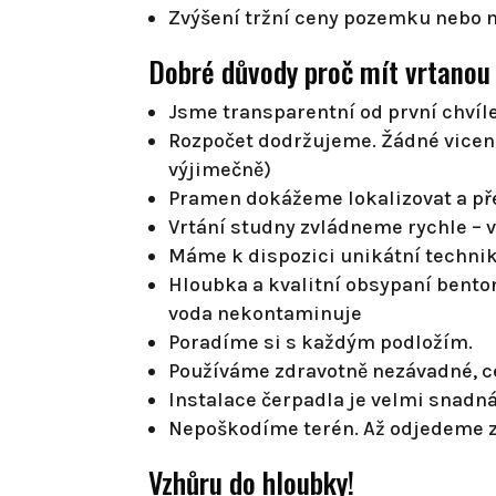
Zvýšení tržní ceny pozemku nebo 
Dobré důvody proč mít vrtanou s
Jsme transparentní od první chvíl
Rozpočet dodržujeme. Žádné vicenák
výjimečně)
Pramen dokážeme lokalizovat a pře
Vrtání studny zvládneme rychle – 
Máme k dispozici unikátní technik
Hloubka a kvalitní obsypaní bento
voda nekontaminuje
Poradíme si s každým podložím.
Používáme zdravotně nezávadné, ce
Instalace čerpadla je velmi snadn
Nepoškodíme terén. Až odjedeme zů
Vzhůru do hloubky!