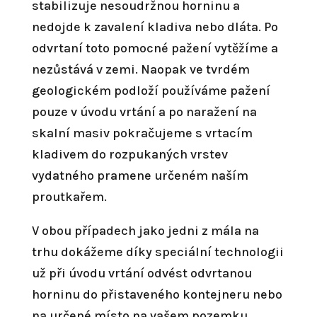
stabilizuje nesoudržnou horninu a
nedojde k zavalení kladiva nebo dláta. Po
odvrtaní toto pomocné pažení vytěžíme a
nezůstává v zemi. Naopak ve tvrdém
geologickém podloží používáme pažení
pouze v úvodu vrtání a po naražení na
skalní masiv pokračujeme s vrtacím
kladivem do rozpukaných vrstev
vydatného pramene určeném naším
proutkařem.
V obou případech jako jedni z mála na
trhu dokážeme díky speciální technologii
už při úvodu vrtání odvést odvrtanou
horninu do přistaveného kontejneru nebo
na určené místo na vašem pozemku.