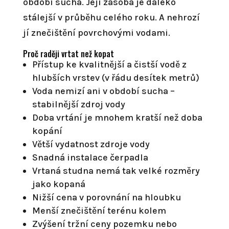
období sucha. Její zásoba je daleko
stálejší v průběhu celého roku. A nehrozí
jí znečištění povrchovými vodami.
Proč raději vrtat než kopat
Přístup ke kvalitnější a čistší vodě z
hlubších vrstev (v řádu desítek metrů)
Voda nemizí ani v období sucha –
stabilnější zdroj vody
Doba vrtání je mnohem kratší než doba
kopání
Větší vydatnost zdroje vody
Snadná instalace čerpadla
Vrtaná studna nemá tak velké rozměry
jako kopaná
Nižší cena v porovnání na hloubku
Menší znečištění terénu kolem
Zvýšení tržní ceny pozemku nebo