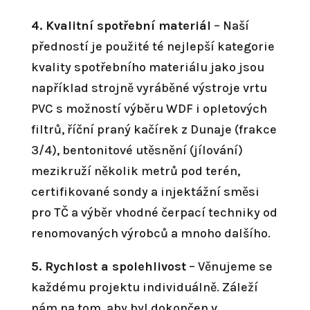
4. Kvalitní spotřební materiál
– Naší
předností je použité té nejlepší kategorie
kvality spotřebního materiálu jako jsou
například strojně vyráběné výstroje vrtu
PVC s možností výběru WDF i opletových
filtrů, říční praný kačírek z Dunaje (frakce
3/4), bentonitové utěsnění (jílování)
mezikruží několik metrů pod terén,
certifikované sondy a injektážní směsi
pro TČ a výběr vhodné čerpací techniky od
renomovaných výrobců a mnoho dalšího.
5. Rychlost a spolehlivost
– Věnujeme se
každému projektu individuálně. Záleží
nám na tom, aby byl dokončen v